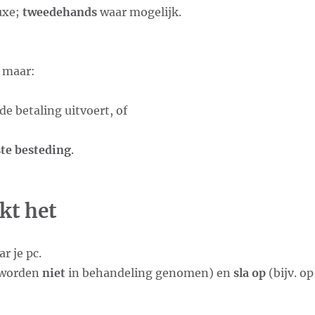
uxe;
tweedehands
waar mogelijk.
, maar:
de betaling uitvoert, of
ste besteding
.
kt het
r je pc.
 worden
niet
in behandeling genomen) en
sla op
(bijv. op
,