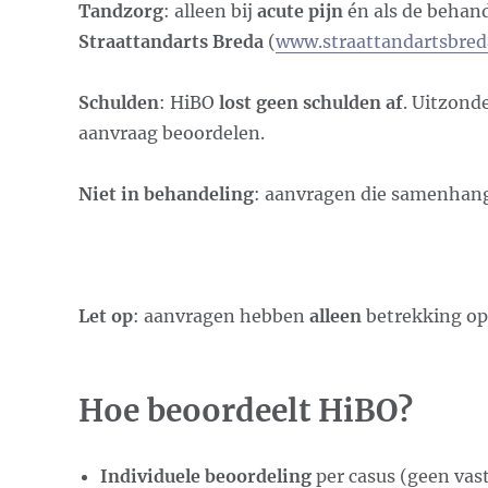
Tandzorg
: alleen bij
acute pijn
én als de behan
Straattandarts Breda
(
www.straattandartsbred
Schulden
: HiBO
lost geen schulden af
. Uitzond
aanvraag beoordelen.
Niet in behandeling
: aanvragen die samenha
Let op
: aanvragen hebben
alleen
betrekking o
Hoe beoordeelt HiBO?
Individuele beoordeling
per casus (geen vas