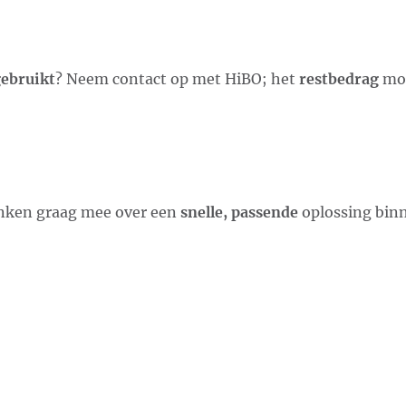
gebruikt
? Neem contact op met HiBO; het
restbedrag
moe
nken graag mee over een
snelle, passende
oplossing binn