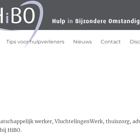
Tips voor hulpverleners
Nieuws
Contact
Dis
aatschappelijk werker, VluchtelingenWerk, thuiszorg, advo
bij HiBO.