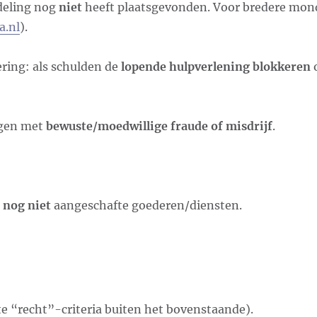
deling nog
niet
heeft plaatsgevonden. Voor bredere mon
a.nl
).
ering: als schulden de
lopende hulpverlening blokkeren
o
ngen met
bewuste/moedwillige fraude of misdrijf
.
p
nog niet
aangeschafte goederen/diensten.
te “recht”-criteria buiten het bovenstaande).