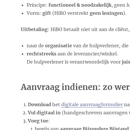
Principe:
functioneel & noodzakelijk
, geen l
Vorm:
gift
(HiBO verstrekt
geen leningen
).
Uitbetaling
: HiBO betaalt niet uit aan de cliënt
naar de
organisatie
van de hulpverlener, die 
rechtstreeks
aan de leverancier/winkel.
De hulpverlener is verantwoordelijk voor
jui
Aanvraag indienen: zo wer
Download
het
digitale aanvraagformulier
naa
Vul digitaal in
(handgeschreven aanvragen
Voeg toe
:
bewijs van
aanvraag Bijzondere Bijstand