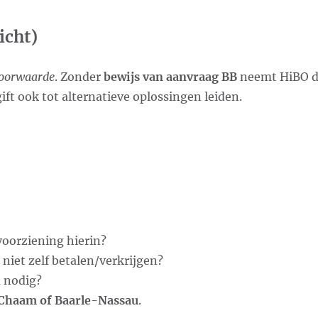
icht)
oorwaarde
. Zonder
bewijs van aanvraag BB
neemt HiBO de
ft ook tot alternatieve oplossingen leiden.
voorziening hierin?
 niet zelf betalen/verkrijgen?
ú nodig?
Chaam of Baarle-Nassau
.